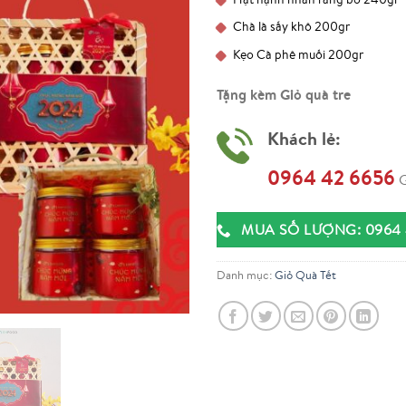
Chà là sấy khô 200gr
Kẹo Cà phê muối 200gr
Tặng kèm Giỏ quà tre
Khách lẻ:
0964 42 6656
G
MUA SỐ LƯỢNG: 0964 
Danh mục:
Giỏ Quà Tết